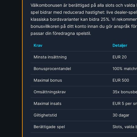
Välkombonusen är berättigad på alla slots och valda 
spel bidrar med reducerad hastighet: live dealer-spe
klassiska bordsvarianter kan bidra 25%. Vi rekommend
bonusvillkoren på ditt konto innan du gör anspråk för
passar din föredragna spelstil.
Krav
Detaljer
Minsta insättning
EUR 20
Bonusprocentandel
100% match
Maximal bonus
EUR 500
Omsättningskrav
35x bonusbe
Maximal insats
EUR 5 per sn
Giltighetstid
30 dagar
Berättigade spel
Slots, valda