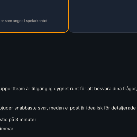
lkor som anges i spelarkontot.
 supportteam är tillgänglig dygnet runt för att besvara dina fråg
rbjuder snabbaste svar, medan e-post är idealisk för detaljerad
stid på 3 minuter
timmar