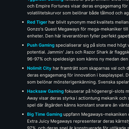
och Empire Fortunes visar deras engagemang för m
volatilitetskurvor som belönar både tålmod och ag
Red Tiger
har blivit synonym med kvalitets mellan
Gonzo's Quest Megaways för mega-mekaniker till 
enheter. Den här leverantören fyller perfekt gape
Push Gaming
specialiserar sig på slots med högt v
potential. Jammin' Jars och Razor Shark är flag
96-97% och speldesign som känns ny medan den resp
Nolimit City
har framträtt som skaparnas val och d
deras engagemang för innovation i basplayspel. 
som belönar mönsterigenkänning. Svenska spelare s
Hacksaw Gaming
fokuserar på högenergi-slots med
Away visar deras styrka i actiontung mekanik och
spel där åtgärden känns konstant snarare än vänt
Big Time Gaming
uppfann Megaways-mekaniken och
Extra Juicy Megaways representerar deras kärnsty
97%, och deras spel är konstruerade för utökade s