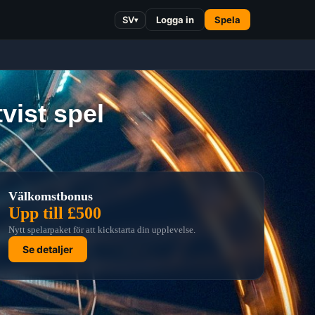
SV
Logga in
Spela
▾
vist spel
Välkomstbonus
Upp till £500
Nytt spelarpaket för att kickstarta din upplevelse.
Se detaljer