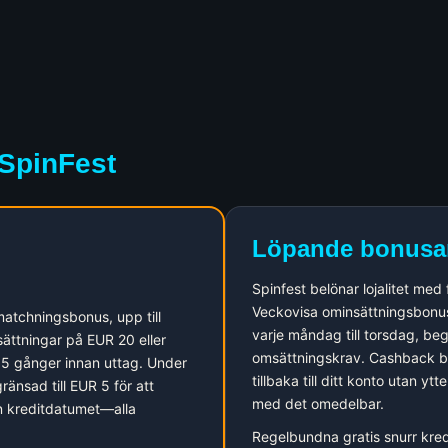
 SpinFest
Löpande bonusa
Spinfest belönar lojalitet me
Veckovisa ominsättningsbonus
matchningsbonus, upp till
varje måndag till torsdag, be
ättningar på EUR 20 eller
omsättningskrav. Cashback be
35 gånger innan uttag. Under
tillbaka till ditt konto utan yt
änsad till EUR 5 för att
med det omedelbar.
rån kreditdatumet—alla
Regelbundna gratis snurr kredi