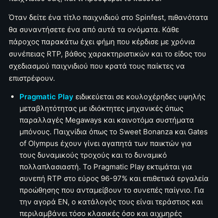
Όταν δείτε ένα τίτλο παιχνιδιού στο Spinfest, πιθανότατα
θα συναντήσετε ένα από αυτά τα ονόματα. Κάθε
πάροχος παρακάτω έχει φήμη που κέρδισε με χρόνια
συνέπειας RTP, βάθος χαρακτηριστικών και το είδος του
σχεδιασμού παιχνιδιού που κρατά τους παίκτες να
επιστρέφουν.
Pragmatic Play
ειδικεύεται σε κουλοχέρηδες υψηλής
μεταβλητότητας με ιδιόκτητες μηχανικές όπως
παραλλαγές Megaways και καινοτόμα συστήματα
μπόνους. Παιχνίδια όπως το Sweet Bonanza και Gates
of Olympus έχουν γίνει αγαπητά των παικτών για
τους δυναμικούς τροχούς και το δυναμικό
πολλαπλασιαστή. Το Pragmatic Play εκτιμάται για
συνεπή RTP στο εύρος 96-97% και επιθετικά εργαλεία
προώθησης που ανταμείβουν το συνεπές παίγνιο. Για
την αγορά EN, ο κατάλογός τους είναι τεράστιος και
περιλαμβάνει τόσο κλασικές όσο και αιχμηρές