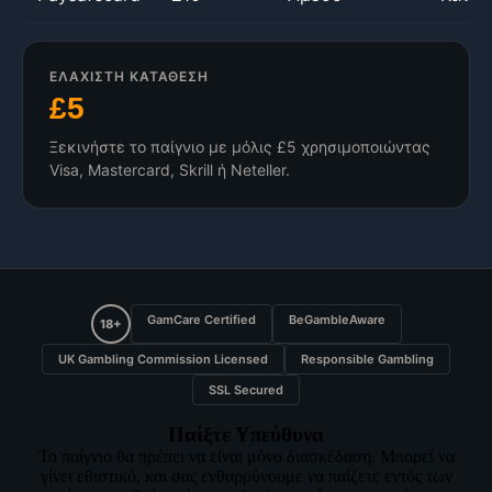
ΕΛΆΧΙΣΤΗ ΚΑΤΆΘΕΣΗ
£5
Ξεκινήστε το παίγνιο με μόλις £5 χρησιμοποιώντας
Visa, Mastercard, Skrill ή Neteller.
GamCare Certified
BeGambleAware
18+
UK Gambling Commission Licensed
Responsible Gambling
SSL Secured
Παίξτε Υπεύθυνα
Το παίγνιο θα πρέπει να είναι μόνο διασκέδαση. Μπορεί να
γίνει εθιστικό, και σας ενθαρρύνουμε να παίζετε εντός των