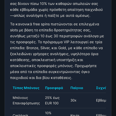
σας δίνουν πίσω 10% των καθαρών απωλειών σας
κάθε εβδομάδα χωρίς πρόσθετη απαίτηση παιχνιδιού
—απλώς αναλήψτε ή παίξτε με αυτά αμέσως.
Τα κανονικά free spins πιστώνονται σε επιλεγμένα
slots με βάση το επίπεδο δραστηριότητας σας,
συνήθως μεταξύ 10 έως 30 περιστροφών ανάλογα με
τις προσφορές. Το πρόγραμμα VIP λειτουργεί σε τρία
επίπεδα: Bronze, Silver, και Gold, με κάθε επίπεδο να
ξεκλειδώνει γρήγορες αναλήψεις, υψηλότερα όρια
κατάθεσης, αποκλειστική υποστήριξη και
αποκλειστικές προσφορές μπόνους. Προχωρήστε
μέσα από τα επίπεδα συγκεντρώνοντας όγκο
παιχνιδιού και δια βίου καταθέσεις.
Τύπος Μπόνους
Προσφορά
Παίγνιο
Συχνότητα
Μπόνους
25% έως
30x
Εβδομαδιαία
Επαναφόρτωσης
EUR 100
10%
Cashback
Καμία
Εβδομαδιαία