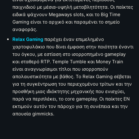
παιχνιδιού με μέσια-υψηλή μεταβλητότητα. Οι παίκτες
ειδικά ψάχνουν Megaways slots, και το Big Time
Gaming είναι το αρχικό και παραμένει το σημείο
αναφοράς.
Relax Gaming
παρέχει έναν επιμελημένο
χαρτοφυλάκιο που δίνει έμφαση στην ποιότητα έναντι
του όγκου, με εστίαση στο ισορροπημένο gameplay
και σταθερό RTP. Temple Tumble και Money Train
είναι αναγνωρίσιμοι τίτλοι που ισορροπούν
απολαυστικότητα με βάθος. Το Relax Gaming σέβεται
για τη συγκέντρωση του περιεχομένου τρίτων και την
προσθήκη μιας ιδιόκτητης μηχανικής που ενισχύει,
παρά να περιπλέκει, το core gameplay. Οι παίκτες EN
εκτιμούν αυτόν τον πάροχο για τη συνέπεια και την
απουσία gimmicks.