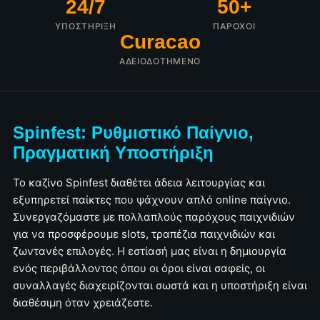
24/7
50+
ΥΠΟΣΤΉΡΙΞΗ
ΠΆΡΟΧΟΙ
Curacao
ΑΔΕΙΟΔΟΤΗΜΈΝΟ
Spinfest: Ρυθμιστικό Παίγνιο,
Πραγματική Υποστήριξη
Το καζίνο Spinfest διαθέτει άδεια λειτουργίας και
εξυπηρετεί παίκτες που ψάχνουν απλό online παίγνιο.
Συνεργαζόμαστε με πολλαπλούς παρόχους παιχνιδιών
για να προσφέρουμε slots, τραπέζια παιχνιδιών και
ζωντανές επιλογές. Η εστίασή μας είναι η δημιουργία
ενός περιβάλλοντος όπου οι όροι είναι σαφείς, οι
συναλλαγές διαχειρίζονται σωστά και η υποστήριξη είναι
διαθέσιμη όταν χρειάζεστε.