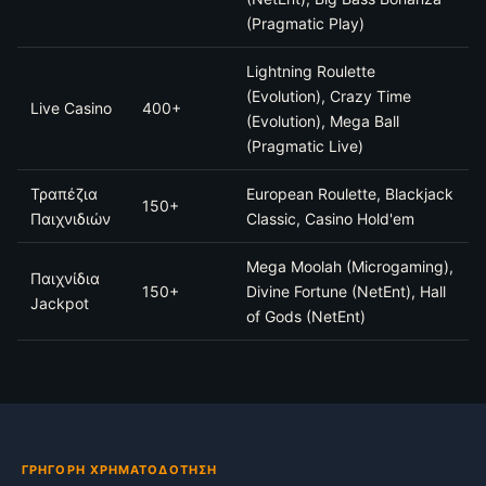
(Pragmatic Play)
Lightning Roulette
(Evolution), Crazy Time
Live Casino
400+
(Evolution), Mega Ball
(Pragmatic Live)
Τραπέζια
European Roulette, Blackjack
150+
Παιχνιδιών
Classic, Casino Hold'em
Mega Moolah (Microgaming),
Παιχνίδια
150+
Divine Fortune (NetEnt), Hall
Jackpot
of Gods (NetEnt)
ΓΡΉΓΟΡΗ ΧΡΗΜΑΤΟΔΌΤΗΣΗ