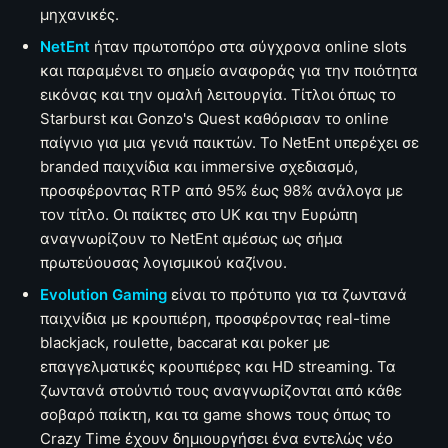
μηχανικές.
NetEnt
ήταν πρωτοπόρο στα σύγχρονα online slots
και παραμένει το σημείο αναφοράς για την ποιότητα
εικόνας και την ομαλή λειτουργία. Τίτλοι όπως το
Starburst και Gonzo's Quest καθόρισαν το online
παίγνιο για μια γενιά παικτών. Το NetEnt υπερέχει σε
branded παιχνίδια και immersive σχεδιασμό,
προσφέροντας RTP από 95% έως 98% ανάλογα με
τον τίτλο. Οι παίκτες στο UK και την Ευρώπη
αναγνωρίζουν το NetEnt αμέσως ως σήμα
πρωτεύουσας λογισμικού καζίνου.
Evolution Gaming
είναι το πρότυπο για τα ζωντανά
παιχνίδια με κρουπιέρη, προσφέροντας real-time
blackjack, roulette, baccarat και poker με
επαγγελματικές κρουπιέρες και HD streaming. Τα
ζωντανά στούντιό τους αναγνωρίζονται από κάθε
σοβαρό παίκτη, και τα game shows τους όπως το
Crazy Time έχουν δημιουργήσει ένα εντελώς νέο