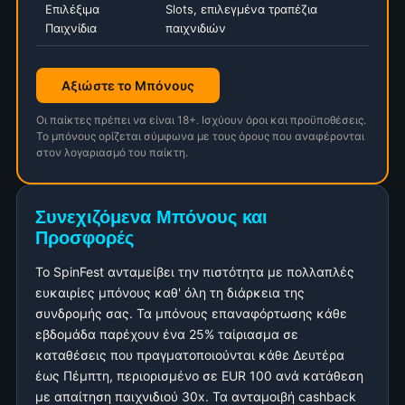
Επιλέξιμα
Slots, επιλεγμένα τραπέζια
Παιχνίδια
παιχνιδιών
Αξιώστε το Μπόνους
Οι παίκτες πρέπει να είναι 18+. Ισχύουν όροι και προϋποθέσεις.
Το μπόνους ορίζεται σύμφωνα με τους όρους που αναφέρονται
στον λογαριασμό του παίκτη.
Συνεχιζόμενα Μπόνους και
Προσφορές
Το SpinFest ανταμείβει την πιστότητα με πολλαπλές
ευκαιρίες μπόνους καθ' όλη τη διάρκεια της
συνδρομής σας. Τα μπόνους επαναφόρτωσης κάθε
εβδομάδα παρέχουν ένα 25% ταίριασμα σε
καταθέσεις που πραγματοποιούνται κάθε Δευτέρα
έως Πέμπτη, περιορισμένο σε EUR 100 ανά κατάθεση
με απαίτηση παιχνιδιού 30x. Τα ανταμοιβή cashback