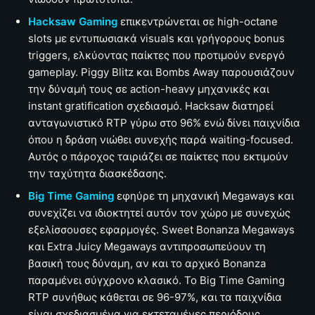
Hacksaw Gaming
επικεντρώνεται σε high-octane
slots με εντυπωσιακά visuals και γρήγορους bonus
triggers, ελκύοντας παίκτες που προτιμούν ενεργό
gameplay. Piggy Blitz και Bombs Away παρουσιάζουν
την δύναμή τους σε action-heavy μηχανικές και
instant gratification σχεδιασμό. Hacksaw διατηρεί
ανταγωνιστικό RTP γύρω στο 96% ενώ δίνει παιχνίδια
όπου η δράση νιώθει συνεχής παρά waiting-focused.
Αυτός ο πάροχος ταιριάζει σε παίκτες που εκτιμούν
την ταχύτητα διασκέδασης.
Big Time Gaming
εφηύρε τη μηχανική Megaways και
συνεχίζει να ιδιοκτητεί αυτόν τον χώρο με συνεχώς
εξελίσσουσες εφαρμογές. Sweet Bonanza Megaways
και Extra Juicy Megaways αντιπροσωπεύουν τη
βασική τους δύναμη, αν και το αρχικό Bonanza
παραμένει σύγχρονο κλασικό. Το Big Time Gaming
RTP συνήθως κάθεται σε 96-97%, και τα παιχνίδια
είναι σχεδιασμένα για εκτεταμένες περιόδους