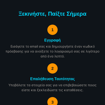
Ξεκινήστε, Παίξτε Σήμερα
1
Εγγραφή
Εισάγετε το email σας και δημιουργήστε έναν κωδικό
πρόσβασης για να ανοίξετε το λογαριασμό σας σε λιγότερο
από ένα λεπτό.
2
Επαλήθευση Ταυτότητας
Υποβάλετε τα στοιχεία σας για να επιβεβαιώσετε ποιος
είστε και ξεκλειδώστε τις καταθέσεις.
3