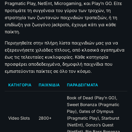
Pragmatic Play, NetEnt, Microgaming, και Play'n GO. Είτε
προτιμάτε τη συγγένεια του γύρου των τροχών, τη
στρατηγία των ζωντανών παιχνιδιών τραπεζιών, ή τη
επιδίωξη για ζωογόνο jackpots, έχουμε κάτι για κάθε
παίκτη.
Περιηγηθείτε στην πλήρη λίστα παιχνιδιών μας για να
εξερευνήσετε χιλιάδες τίτλους, από κλασικά αγαπημένα
έως τις τελευταίες κυκλοφορίες. Κάθε κατηγορία
προσφέρει αποδεδειγμένα, δημοφιλή παιχνίδια που
εμπιστεύονται παίκτες σε όλο τον κόσμο.
ΚΑΤΗΓΟΡΊΑ
ΠΑΙΧΝΊΔΙΑ
ΠΑΡΑΔΕΊΓΜΑΤΑ
Book of Dead (Play'n GO),
Sweet Bonanza (Pragmatic
Play), Gates of Olympus
Video Slots
2800+
(Pragmatic Play), Starburst
(NetEnt), Gonzo's Quest
(NetEnt), Big Bass Bonanza