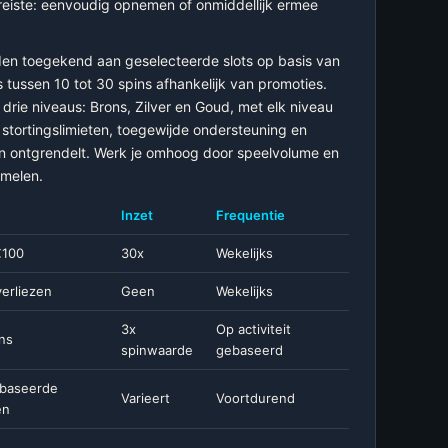
reiste: eenvoudig opnemen of onmiddellijk ermee
den toegekend aan geselecteerde slots op basis van
s tussen 10 tot 30 spins afhankelijk van promoties.
rie niveaus: Brons, Zilver en Goud, met elk niveau
stortingslimieten, toegewijde ondersteuning en
n ontgrendelt. Werk je omhoog door speelvolume en
amelen.
Inzet
Frequentie
€100
30x
Wekelijks
erliezen
Geen
Wekelijks
3x
Op activiteit
ns
spinwaarde
gebaseerd
baseerde
Varieert
Voortdurend
en