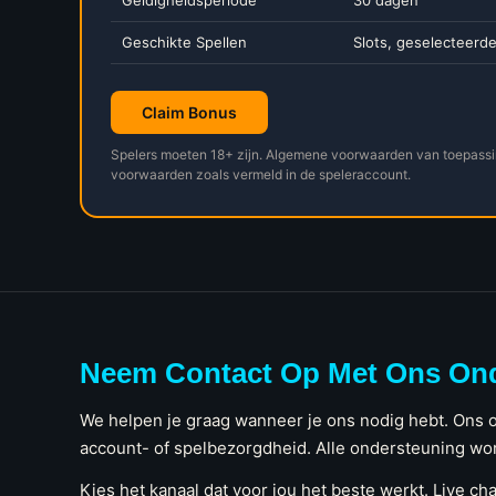
Geldigheidsperiode
30 dagen
Geschikte Spellen
Slots, geselecteerde
Claim Bonus
Spelers moeten 18+ zijn. Algemene voorwaarden van toepass
voorwaarden zoals vermeld in de speleraccount.
Neem Contact Op Met Ons On
We helpen je graag wanneer je ons nodig hebt. Ons 
account- of spelbezorgdheid. Alle ondersteuning wor
Kies het kanaal dat voor jou het beste werkt. Live ch