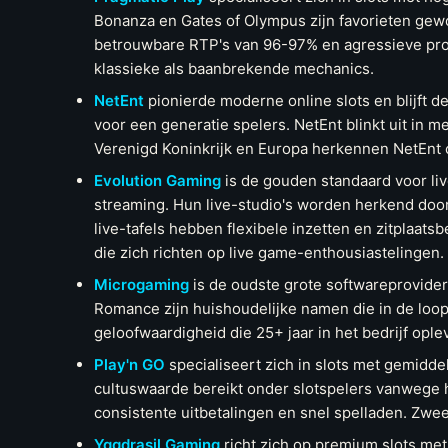
Bonanza en Gates of Olympus zijn favorieten gew
betrouwbare RTP's van 96-97% en agressieve pro
klassieke als baanbrekende mechanics.
NetEnt
pionierde moderne online slots en blijft d
voor een generatie spelers. NetEnt blinkt uit in 
Verenigd Koninkrijk en Europa herkennen NetEnt 
Evolution Gaming
is de gouden standaard voor liv
streaming. Hun live-studio's worden herkend doo
live-tafels hebben flexibele inzetten en zitplaats
die zich richten op live game-enthousiastelingen.
Microgaming
is de oudste grote softwareprovide
Romance zijn huishoudelijke namen die in de loop
geloofwaardigheid die 25+ jaar in het bedrijf opl
Play'n GO
specialiseert zich in slots met gemidde
cultuswaarde bereikt onder slotspelers vanwege 
consistente uitbetalingen en snel spelladen. Zwe
Yggdrasil Gaming
richt zich op premium slots me