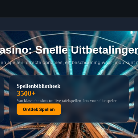
asino: Snelle Uitbetalingen
en spellen, directe opnames, en bescherming waar je op kunt 
Spellenbibliotheek
3500+
Van klassieke slots tot live tafelspellen. Iets voor elke speler.
Ontdek Spellen