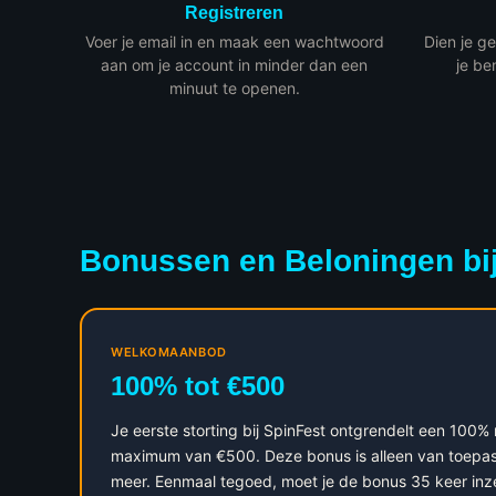
Registreren
Voer je email in en maak een wachtwoord
Dien je g
aan om je account in minder dan een
je be
minuut te openen.
Bonussen en Beloningen bij
WELKOMAANBOD
100% tot €500
Je eerste storting bij SpinFest ontgrendelt een 100%
maximum van €500. Deze bonus is alleen van toepas
meer. Eenmaal tegoed, moet je de bonus 35 keer inze