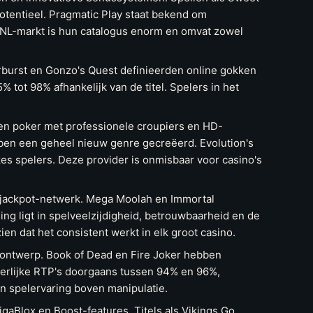
tentieel. Pragmatic Play staat bekend om
NL-markt is hun catalogus enorm en omvat zowel
tarburst en Gonzo's Quest definieerden online gokken
tot 98% afhankelijk van de titel. Spelers in het
t en poker met professionele croupiers en HD-
ben een geheel nieuw genre gecreëerd. Evolution's
akes spelers. Deze provider is onmisbaar voor casino's
e jackpot-netwerk. Mega Moolah en Immortal
ng ligt in spelveelzijdigheid, betrouwbaarheid en de
n dat het consistent werkt in elk groot casino.
terontwerp. Book of Dead en Fire Joker hebben
eerlijke RTP's doorgaans tussen 94% en 96%,
an spelervaring boven manipulatie.
aBlox en Boost-features. Titels als Vikings Go