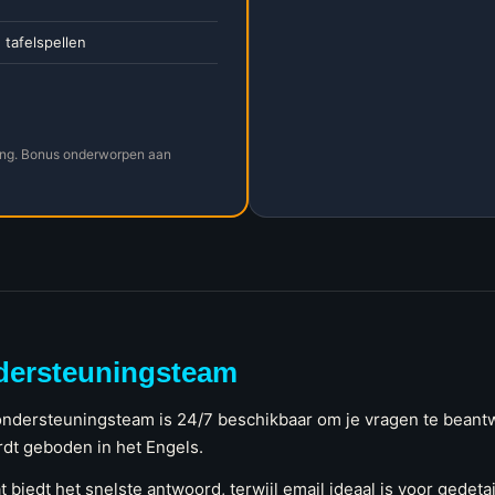
 tafelspellen
ing. Bonus onderworpen aan
dersteuningsteam
ondersteuningsteam is 24/7 beschikbaar om je vragen te beant
dt geboden in het Engels.
at biedt het snelste antwoord, terwijl email ideaal is voor gede