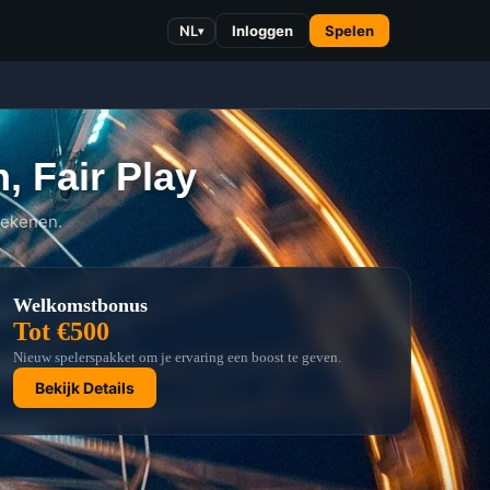
NL
Inloggen
Spelen
▾
, Fair Play
rekenen.
Welkomstbonus
Tot €500
Nieuw spelerspakket om je ervaring een boost te geven.
Bekijk Details