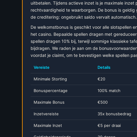
uitbetalen. Tijdens actieve inzet is je maximale inzet
rechtvaardigheid te waarborgen. De bonus is geldi
de creditering: ongebruikt saldo vervalt automatisch.
De welkomstbonus is geschikt voor alle slotspellen en
het casino. Bepaalde spellen dragen met gereduceerde
spellen dragen 10% bij, terwijl sommige klassieke ta
bijdragen. We raden je aan om de bonusvoorwaarden i
voordat je claimt, om te bevestigen welke spellen pass
Vereiste
Details
Minimale Storting
€20
Bonuspercentage
100% match
Maximale Bonus
€500
Inzetvereiste
35x bonusbedrag
Maximale Inzet
€5 per draai