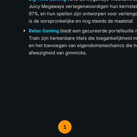
Juicy Megaways vertegenwoordigen hun kernsterkt
97%, en hun spellen zijn ontworpen voor verlengd
is de oorspronkelijke en nog steeds de maatstaf.
Relax Gaming
biedt een gecureerde portefeuille 
Train zijn herkenbare titels die toegankelijkhei
en het toevoegen van eigendomsmechanics die het
afwezigheid van gimmicks.
1