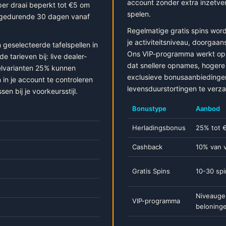
account zonder extra inzetve
 per draai beperkt tot €5 om
spelen.
g gedurende 30 dagen vanaf
Regelmatige gratis spins wor
je activiteitsniveau, doorgaan
 geselecteerde tafelspellen in
Ons VIP-programma werkt op d
 tarieven bij: live dealer-
dat snellere opnames, hogere 
felvarianten 25% kunnen
exclusieve bonusaanbiedinge
n je account te controleren
levensduurstortingen te verz
en bij je voorkeursstijl.
Bonustype
Aanbod
Herladingsbonus
25% tot 
Cashback
10% van v
Gratis Spins
10-30 spi
Niveauge
VIP-programma
beloning