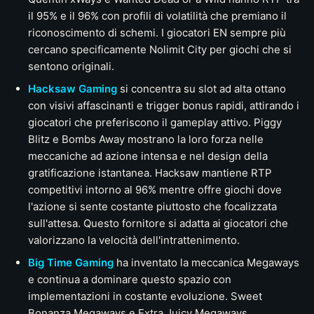
il 95% e il 96% con profili di volatilità che premiano il
riconoscimento di schemi. I giocatori EN sempre più
cercano specificamente Nolimit City per giochi che si
sentono originali.
Hacksaw Gaming
si concentra su slot ad alta ottano
con visivi affascinanti e trigger bonus rapidi, attirando i
giocatori che preferiscono il gameplay attivo. Piggy
Blitz e Bombs Away mostrano la loro forza nelle
meccaniche ad azione intensa e nel design della
gratificazione istantanea. Hacksaw mantiene RTP
competitivi intorno al 96% mentre offre giochi dove
l'azione si sente costante piuttosto che focalizzata
sull'attesa. Questo fornitore si adatta ai giocatori che
valorizzano la velocità dell'intrattenimento.
Big Time Gaming
ha inventato la meccanica Megaways
e continua a dominare questo spazio con
implementazioni in costante evoluzione. Sweet
Bonanza Megaways e Extra Juicy Megaways