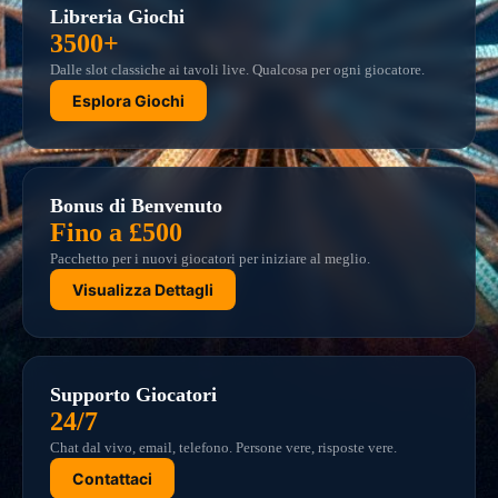
Libreria Giochi
3500+
Dalle slot classiche ai tavoli live. Qualcosa per ogni giocatore.
Esplora Giochi
Bonus di Benvenuto
Fino a £500
Pacchetto per i nuovi giocatori per iniziare al meglio.
Visualizza Dettagli
Supporto Giocatori
24/7
Chat dal vivo, email, telefono. Persone vere, risposte vere.
Contattaci