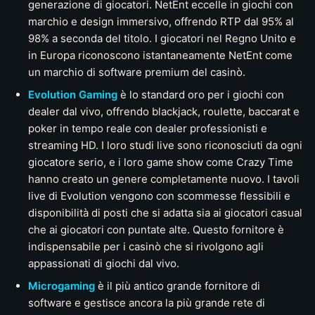
generazione di giocatori. NetEnt eccelle in giochi con
marchio e design immersivo, offrendo RTP dal 95% al
98% a seconda del titolo. I giocatori nel Regno Unito e
in Europa riconoscono istantaneamente NetEnt come
un marchio di software premium del casinò.
Evolution Gaming
è lo standard oro per i giochi con
dealer dal vivo, offrendo blackjack, roulette, baccarat e
poker in tempo reale con dealer professionisti e
streaming HD. I loro studi live sono riconosciuti da ogni
giocatore serio, e i loro game show come Crazy Time
hanno creato un genere completamente nuovo. I tavoli
live di Evolution vengono con scommesse flessibili e
disponibilità di posti che si adatta sia ai giocatori casual
che ai giocatori con puntate alte. Questo fornitore è
indispensabile per i casinò che si rivolgono agli
appassionati di giochi dal vivo.
Microgaming
è il più antico grande fornitore di
software e gestisce ancora la più grande rete di