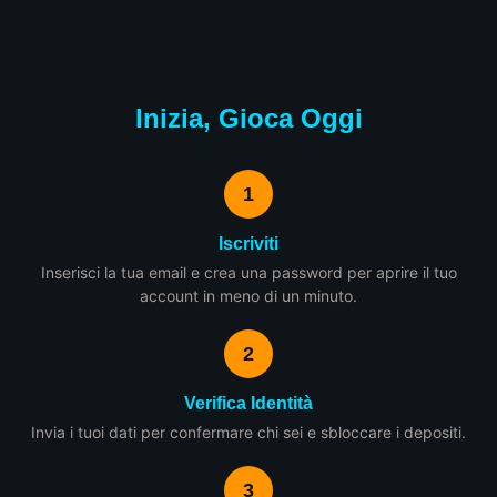
Inizia, Gioca Oggi
1
Iscriviti
Inserisci la tua email e crea una password per aprire il tuo
account in meno di un minuto.
2
Verifica Identità
Invia i tuoi dati per confermare chi sei e sbloccare i depositi.
3