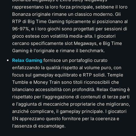
rappresentano la loro forza principale, sebbene il loro
Bonanza originale rimane un classico moderno. Gli
RTP di Big Time Gaming tipicamente si posizionano al
96-97%, e i loro giochi sono progettati per sessioni di
gioco estese con volatilità media-alta. I giocatori
cercano specificamente slot Megaways, e Big Time
Gaming è l'originale e rimane il benchmark.
Relax Gaming
fornisce un portafoglio curato
enfatizzando la qualità rispetto al volume puro, con
focus sul gameplay equilibrato e RTP solidi. Temple
Tumble e Money Train sono titoli riconoscibili che
bilanciano accessibilità con profondità. Relax Gaming è
rispettato per l'aggregazione di contenuti di terze parti
e l'aggiunta di meccaniche proprietarie che migliorano,
anziché complicare, il gameplay principale. I giocatori
EN apprezzano questo fornitore per la coerenza e
l'assenza di escamotage.