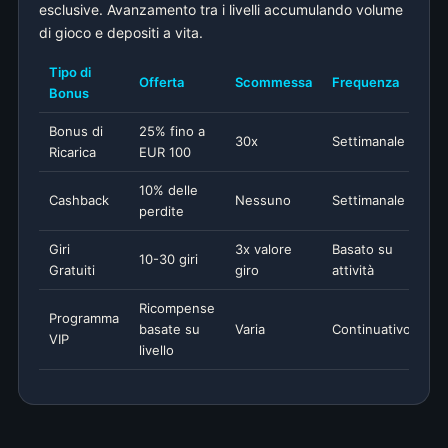
esclusive. Avanzamento tra i livelli accumulando volume
di gioco e depositi a vita.
Tipo di
Offerta
Scommessa
Frequenza
Bonus
Bonus di
25% fino a
30x
Settimanale
Ricarica
EUR 100
10% delle
Cashback
Nessuno
Settimanale
perdite
Giri
3x valore
Basato su
10-30 giri
Gratuiti
giro
attività
Ricompense
Programma
basate su
Varia
Continuativo
VIP
livello