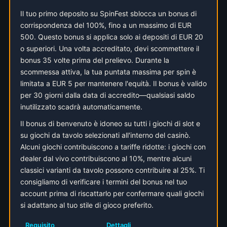
Il tuo primo deposito su SpinFest sblocca un bonus di
corrispondenza del 100%, fino a un massimo di EUR
500. Questo bonus si applica solo ai depositi di EUR 20
o superiori. Una volta accreditato, devi scommettere il
bonus 35 volte prima del prelievo. Durante la
scommessa attiva, la tua puntata massima per spin è
limitata a EUR 5 per mantenere l'equità. Il bonus è valido
per 30 giorni dalla data di accredito—qualsiasi saldo
inutilizzato scadrà automaticamente.
Il bonus di benvenuto è idoneo su tutti i giochi di slot e
su giochi da tavolo selezionati all'interno del casinò.
Alcuni giochi contribuiscono a tariffe ridotte: i giochi con
dealer dal vivo contribuiscono al 10%, mentre alcuni
classici varianti da tavolo possono contribuire al 25%. Ti
consigliamo di verificare i termini del bonus nel tuo
account prima di riscattarlo per confermare quali giochi
si adattano al tuo stile di gioco preferito.
Requisito
Dettagli