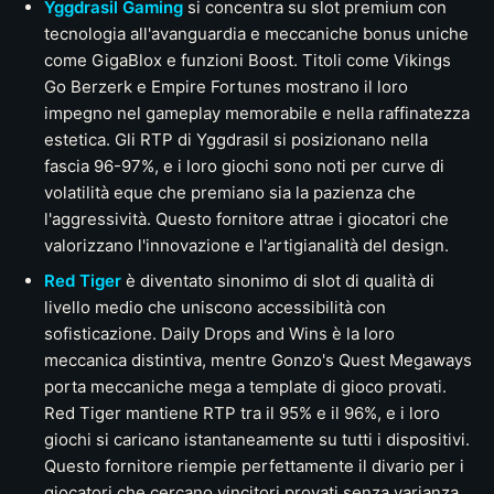
Yggdrasil Gaming
si concentra su slot premium con
tecnologia all'avanguardia e meccaniche bonus uniche
come GigaBlox e funzioni Boost. Titoli come Vikings
Go Berzerk e Empire Fortunes mostrano il loro
impegno nel gameplay memorabile e nella raffinatezza
estetica. Gli RTP di Yggdrasil si posizionano nella
fascia 96-97%, e i loro giochi sono noti per curve di
volatilità eque che premiano sia la pazienza che
l'aggressività. Questo fornitore attrae i giocatori che
valorizzano l'innovazione e l'artigianalità del design.
Red Tiger
è diventato sinonimo di slot di qualità di
livello medio che uniscono accessibilità con
sofisticazione. Daily Drops and Wins è la loro
meccanica distintiva, mentre Gonzo's Quest Megaways
porta meccaniche mega a template di gioco provati.
Red Tiger mantiene RTP tra il 95% e il 96%, e i loro
giochi si caricano istantaneamente su tutti i dispositivi.
Questo fornitore riempie perfettamente il divario per i
giocatori che cercano vincitori provati senza varianza