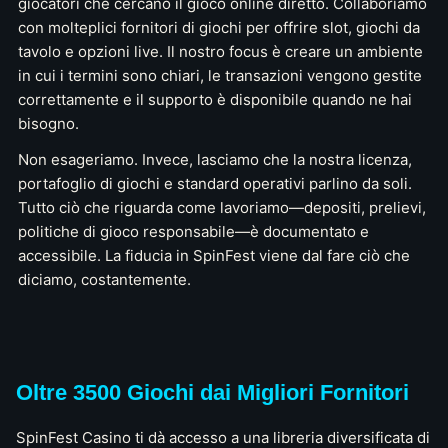
giocatori che cercano il gioco online diretto. Collaboriamo
con molteplici fornitori di giochi per offrire slot, giochi da
tavolo e opzioni live. Il nostro focus è creare un ambiente
in cui i termini sono chiari, le transazioni vengono gestite
correttamente e il supporto è disponibile quando ne hai
bisogno.
Non esageriamo. Invece, lasciamo che la nostra licenza,
portafoglio di giochi e standard operativi parlino da soli.
Tutto ciò che riguarda come lavoriamo—depositi, prelievi,
politiche di gioco responsabile—è documentato e
accessibile. La fiducia in SpinFest viene dal fare ciò che
diciamo, costantemente.
Oltre 3500 Giochi dai Migliori Fornitori
SpinFest Casino ti dà accesso a una libreria diversificata di