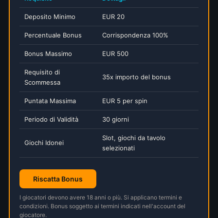
Deposito Minimo
EUR 20
Percentuale Bonus
Corrispondenza 100%
Bonus Massimo
EUR 500
Requisito di
35x importo del bonus
Scommessa
Puntata Massima
EUR 5 per spin
Periodo di Validità
30 giorni
Slot, giochi da tavolo
Giochi Idonei
selezionati
Riscatta Bonus
I giocatori devono avere 18 anni o più. Si applicano termini e
condizioni. Bonus soggetto ai termini indicati nell'account del
giocatore.